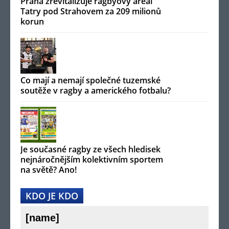
Praha zrevitalizuje ragbyový areál
Tatry pod Strahovem za 209 milionů
korun
Co mají a nemají společné tuzemské
soutěže v ragby a amerického fotbalu?
Je současné ragby ze všech hledisek
nejnáročnějším kolektivním sportem
na světě? Ano!
KDO JE KDO
[name]