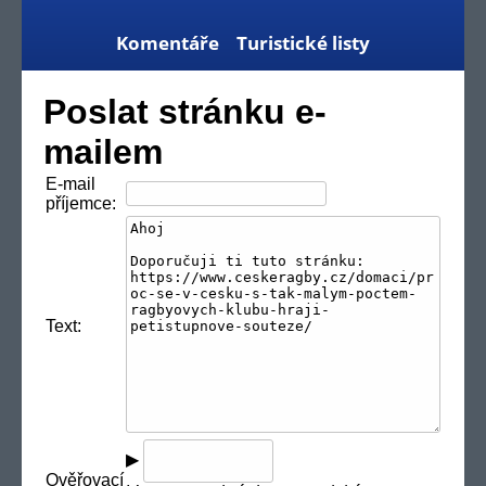
Komentáře
Turistické listy
Poslat stránku e-
mailem
E-mail
příjemce:
Text:
▶
Ověřovací