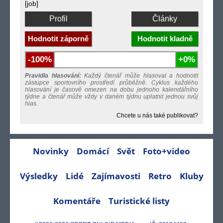
[job]
Profil
Články
Hodnotit záporně
Hodnotit kladně
-100%
+0%
Pravidla hlasování:
Každý čtenář může hlasovat a hodnotit
zástupce sportovního prostředí průběžně. Cyklus každého
hlasování je časově omezen na dobu jednoho kalendářního
týdne a čtenář může vždy v daném týdnu uplatnit jednou svůj
hlas.
Chcete u nás také publikovat?
Novinky
Domácí
Svět
Foto+video
Výsledky
Lidé
Zajímavosti
Retro
Kluby
Komentáře
Turistické listy