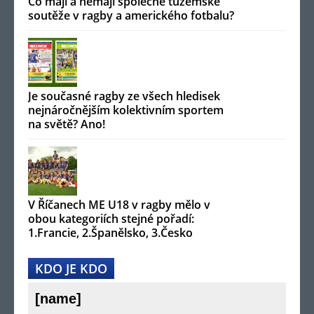
Co mají a nemají společné tuzemské
soutěže v ragby a amerického fotbalu?
Je současné ragby ze všech hledisek
nejnáročnějším kolektivním sportem
na světě? Ano!
V Říčanech ME U18 v ragby mělo v
obou kategoriích stejné pořadí:
1.Francie, 2.Španělsko, 3.Česko
KDO JE KDO
[name]