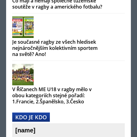
Co mají a nemají společné tuzemské
soutěže v ragby a amerického fotbalu?
Je současné ragby ze všech hledisek
nejnáročnějším kolektivním sportem
na světě? Ano!
V Říčanech ME U18 v ragby mělo v
obou kategoriích stejné pořadí:
1.Francie, 2.Španělsko, 3.Česko
KDO JE KDO
[name]