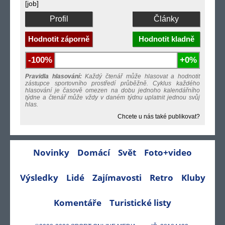
[job]
Profil
Články
Hodnotit záporně
Hodnotit kladně
-100%
+0%
Pravidla hlasování:
Každý čtenář může hlasovat a hodnotit
zástupce sportovního prostředí průběžně. Cyklus každého
hlasování je časově omezen na dobu jednoho kalendářního
týdne a čtenář může vždy v daném týdnu uplatnit jednou svůj
hlas.
Chcete u nás také publikovat?
Novinky
Domácí
Svět
Foto+video
Výsledky
Lidé
Zajímavosti
Retro
Kluby
Komentáře
Turistické listy