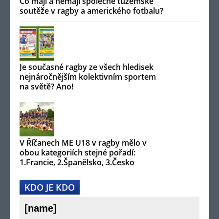
Co mají a nemají společné tuzemské
soutěže v ragby a amerického fotbalu?
Je současné ragby ze všech hledisek
nejnáročnějším kolektivním sportem
na světě? Ano!
V Říčanech ME U18 v ragby mělo v
obou kategoriích stejné pořadí:
1.Francie, 2.Španělsko, 3.Česko
KDO JE KDO
[name]