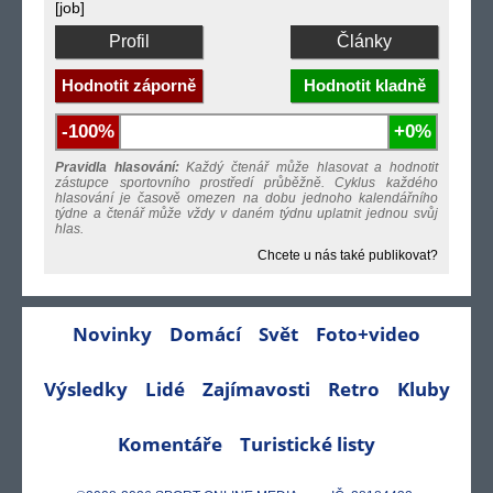
[job]
Profil
Články
Hodnotit záporně
Hodnotit kladně
-100%
+0%
Pravidla hlasování:
Každý čtenář může hlasovat a hodnotit
zástupce sportovního prostředí průběžně. Cyklus každého
hlasování je časově omezen na dobu jednoho kalendářního
týdne a čtenář může vždy v daném týdnu uplatnit jednou svůj
hlas.
Chcete u nás také publikovat?
Novinky
Domácí
Svět
Foto+video
Výsledky
Lidé
Zajímavosti
Retro
Kluby
Komentáře
Turistické listy