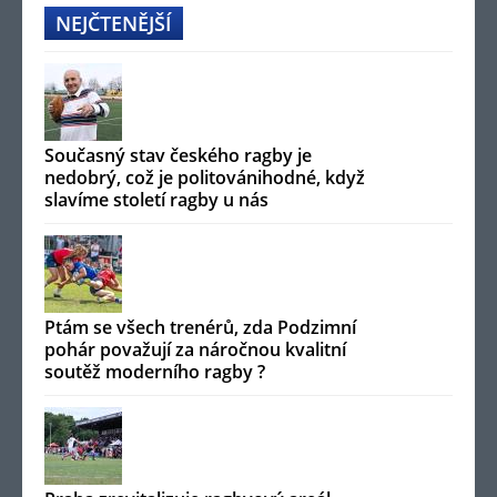
NEJČTENĚJŠÍ
Současný stav českého ragby je
nedobrý, což je politovánihodné, když
slavíme století ragby u nás
Ptám se všech trenérů, zda Podzimní
pohár považují za náročnou kvalitní
soutěž moderního ragby ?