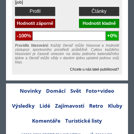
[job]
Profil
Články
Hodnotit záporně
Hodnotit kladně
-100%
+0%
Pravidla hlasování:
Každý čtenář může hlasovat a hodnotit
zástupce sportovního prostředí průběžně. Cyklus každého
hlasování je časově omezen na dobu jednoho kalendářního
týdne a čtenář může vždy v daném týdnu uplatnit jednou svůj
hlas.
Chcete u nás také publikovat?
Novinky
Domácí
Svět
Foto+video
Výsledky
Lidé
Zajímavosti
Retro
Kluby
Komentáře
Turistické listy