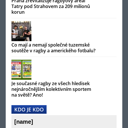
Praha zrevitalizuje ragbyový areál
Tatry pod Strahovem za 209 milionů
korun
Co mají a nemají společné tuzemské
soutěže v ragby a amerického fotbalu?
Je současné ragby ze všech hledisek
nejnáročnějším kolektivním sportem
na světě? Ano!
KDO JE KDO
[name]