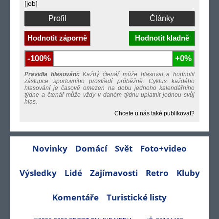
[job]
Profil
Články
Hodnotit záporně
Hodnotit kladně
-100%
+0%
Pravidla hlasování:
Každý čtenář může hlasovat a hodnotit
zástupce sportovního prostředí průběžně. Cyklus každého
hlasování je časově omezen na dobu jednoho kalendářního
týdne a čtenář může vždy v daném týdnu uplatnit jednou svůj
hlas.
Chcete u nás také publikovat?
Novinky
Domácí
Svět
Foto+video
Výsledky
Lidé
Zajímavosti
Retro
Kluby
Komentáře
Turistické listy