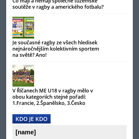
Co mají a nemají společné tuzemské
soutěže v ragby a amerického fotbalu?
Je současné ragby ze všech hledisek
nejnáročnějším kolektivním sportem
na světě? Ano!
V Říčanech ME U18 v ragby mělo v
obou kategoriích stejné pořadí:
1.Francie, 2.Španělsko, 3.Česko
KDO JE KDO
[name]