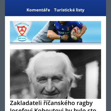
Komentáře
Turistické listy
Zakladateli říčanského ragby
Josefovi Kohoutovi by bylo sto