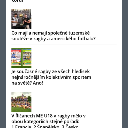
korun
Co mají a nemají společné tuzemské
soutěže v ragby a amerického fotbalu?
Je současné ragby ze všech hledisek
nejnáročnějším kolektivním sportem
na světě? Ano!
V Říčanech ME U18 v ragby mělo v
obou kategoriích stejné pořadí:
1.Francie, 2.Španělsko, 3.Česko