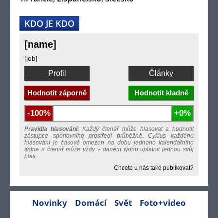
KDO JE KDO
[name]
[job]
Profil
Články
Hodnotit záporně
Hodnotit kladně
-100%
+0%
Pravidla hlasování:
Každý čtenář může hlasovat a hodnotit
zástupce sportovního prostředí průběžně. Cyklus každého
hlasování je časově omezen na dobu jednoho kalendářního
týdne a čtenář může vždy v daném týdnu uplatnit jednou svůj
hlas.
Chcete u nás také publikovat?
Novinky
Domácí
Svět
Foto+video