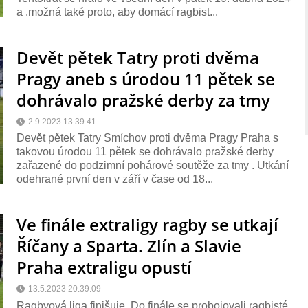
a .možná také proto, aby domácí ragbist...
Devět pětek Tatry proti dvěma
Pragy aneb s úrodou 11 pětek se
dohrávalo pražské derby za tmy
2.9.2023 13:39:41
Devět pětek Tatry Smíchov proti dvěma Pragy Praha s
takovou úrodou 11 pětek se dohrávalo pražské derby
zařazené do podzimní pohárové soutěže za tmy . Utkání
odehrané první den v září v čase od 18...
Ve finále extraligy ragby se utkají
Říčany a Sparta. Zlín a Slavie
Praha extraligu opustí
13.5.2023 20:39:09
Ragbyová liga finišuje. Do finále se probojovali ragbisté