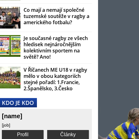
Co mají a nemají společné
tuzemské soutěže v ragby a
amerického fotbalu?
Je současné ragby ze všech
hledisek nejnáročnějším
kolektivním sportem na
světě? Ano!
V Říčanech ME U18 v ragby
mělo v obou kategoriích
stejné pořadí: 1.Francie,
2.Španělsko, 3.Česko
KDO JE KDO
[name]
[job]
Profil
Články