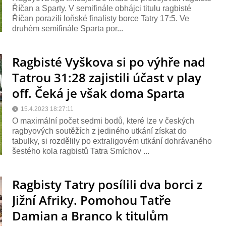
Říčan a Sparty. V semifinále obhájci titulu ragbisté
Říčan porazili loňské finalisty borce Tatry 17:5. Ve
druhém semifinále Sparta por...
Ragbisté Vyškova si po výhře nad
Tatrou 31:28 zajistili účast v play
off. Čeká je však doma Sparta
15.4.2023 18:27:11
O maximální počet sedmi bodů, které lze v českých
ragbyových soutěžích z jediného utkání získat do
tabulky, si rozdělily po extraligovém utkání dohrávaného
šestého kola ragbistů Tatra Smíchov ...
Ragbisty Tatry posílili dva borci z
Jižní Afriky. Pomohou Tatře
Damian a Branco k titulům