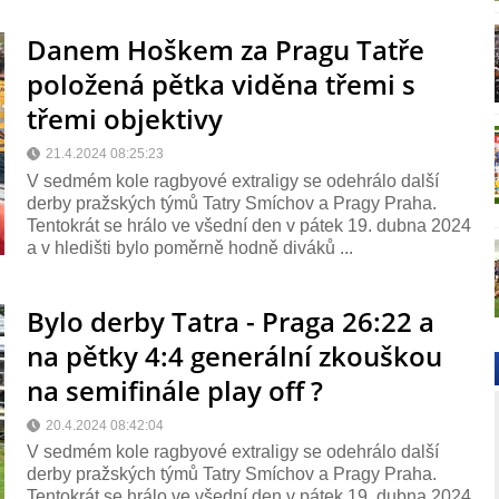
Danem Hoškem za Pragu Tatře
položená pětka viděna třemi s
třemi objektivy
21.4.2024 08:25:23
V sedmém kole ragbyové extraligy se odehrálo další
derby pražských týmů Tatry Smíchov a Pragy Praha.
Tentokrát se hrálo ve všední den v pátek 19. dubna 2024
a v hledišti bylo poměrně hodně diváků ...
Bylo derby Tatra - Praga 26:22 a
na pětky 4:4 generální zkouškou
na semifinále play off ?
20.4.2024 08:42:04
V sedmém kole ragbyové extraligy se odehrálo další
derby pražských týmů Tatry Smíchov a Pragy Praha.
Tentokrát se hrálo ve všední den v pátek 19. dubna 2024