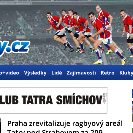
o+video
Výsledky
Lidé
Zajímavosti
Retro
Klub
Praha zrevitalizuje ragbyový areál
Tatry pod Strahovem za 209