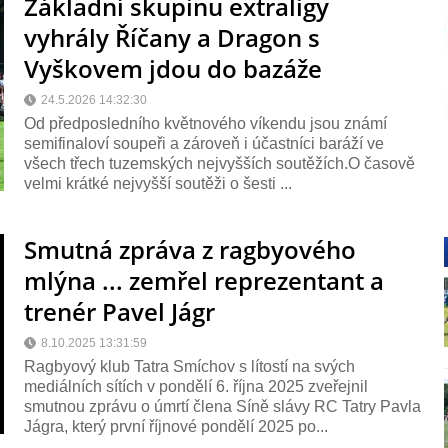
Základní skupinu extraligy
vyhrály Říčany a Dragon s
Vyškovem jdou do bazáže
24.5.2026 14:32:30
Od předposledního květnového víkendu jsou známí
semifinaloví soupeři a zároveň i účastníci baráží ve
všech třech tuzemských nejvyšších soutěžích.O časově
velmi krátké nejvyšší soutěži o šesti ...
Smutná zpráva z ragbyového
mlýna ... zemřel reprezentant a
trenér Pavel Jágr
8.10.2025 13:31:59
Ragbyový klub Tatra Smíchov s lítostí na svých
mediálních sítích v pondělí 6. října 2025 zveřejnil
smutnou zprávu o úmrtí člena Síně slávy RC Tatry Pavla
Jágra, který první říjnové pondělí 2025 po...