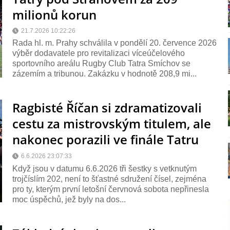
milionů korun
21.7.2026 10:22:26
Rada hl. m. Prahy schválila v pondělí 20. července 2026
výběr dodavatele pro revitalizaci víceúčelového
sportovního areálu Rugby Club Tatra Smíchov se
zázemím a tribunou. Zakázku v hodnotě 208,9 mi...
Ragbisté Říčan si zdramatizovali
cestu za mistrovským titulem, ale
nakonec porazili ve finále Tatru
19:12
6.6.2026 23:07:33
Když jsou v datumu 6.6.2026 tři šestky s vetknutým
trojčíslím 202, není to šťastné sdružení čísel, zejména
pro ty, kterým první letošní červnová sobota nepřinesla
moc úspěchů, jež byly na dos...