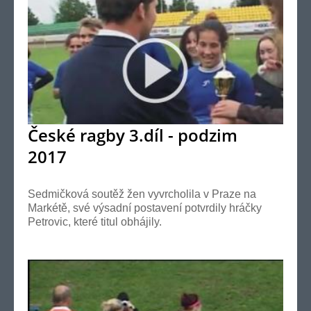
České ragby 3.díl - podzim
2017
Sedmičková soutěž žen vyvrcholila v Praze na
Markétě, své výsadní postavení potvrdily hráčky
Petrovic, které titul obhájily.