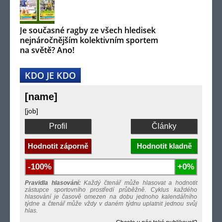
Je současné ragby ze všech hledisek
nejnáročnějším kolektivním sportem
na světě? Ano!
KDO JE KDO
[name]
[job]
Profil
Články
Hodnotit záporně
Hodnotit kladně
-100%
+0%
Pravidla hlasování:
Každý čtenář může hlasovat a hodnotit
zástupce sportovního prostředí průběžně. Cyklus každého
hlasování je časově omezen na dobu jednoho kalendářního
týdne a čtenář může vždy v daném týdnu uplatnit jednou svůj
hlas.