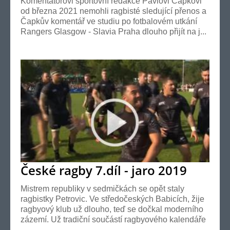
Komentátorovi sportovní redakce Pavlovi Čapkovi
od března 2021 nemohli ragbisté sledující přenos a
Čapkův komentář ve studiu po fotbalovém utkání
Rangers Glasgow - Slavia Praha dlouho přijít na j...
České ragby 7.díl - jaro 2019
Mistrem republiky v sedmičkách se opět staly
ragbistky Petrovic. Ve středočeských Babicích, žije
ragbyový klub už dlouho, teď se dočkal moderního
zázemí. Už tradiční součástí ragbyového kalendáře
...