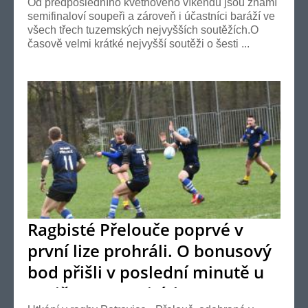
Od předposledního květnového víkendu jsou známí
semifinaloví soupeři a zároveň i účastníci baráží ve
všech třech tuzemských nejvyšších soutěžích.O
časově velmi krátké nejvyšší soutěži o šesti ...
Ragbisté Přelouče poprvé v
první lize prohráli. O bonusový
bod přišli v poslední minutě u
Botiče v Petrovicích