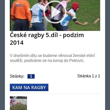
České ragby 5.díl - podzim
2014
V dnešmím dílu se budeme věnovat ženské elitní
soutěži, podíváme se na turnaj do Petrovic.
Stránka
1
z 1
Stránky:
1
KAM NA RAGBY