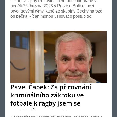
Utkání v ragby Petrovice - Přelouč, odehrané v
neděli 26. března 2023 v Praze u Botiče mezi
prvoligovými týmy, které ze skupiny Čechy narozdíl
od béčka Říčan mohou usilovat o postup do
extraligy,...
Pavel Čapek: Za přirovnání
kriminálního zákroku ve
fotbale k ragby jsem se
ragbistům omluvil