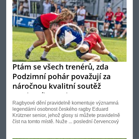
Ptám se všech trenérů, zda
Podzimní pohár považují za
náročnou kvalitní soutěž
moderního ragby ?
Ragbyové dění pravidelně komentuje významná
legendární osobnost českého ragby Eduard
Krützner senior, jehož glosy si můžete pravidelně
číst na tomto místě. Nuže ... poslední červencový
víkend...