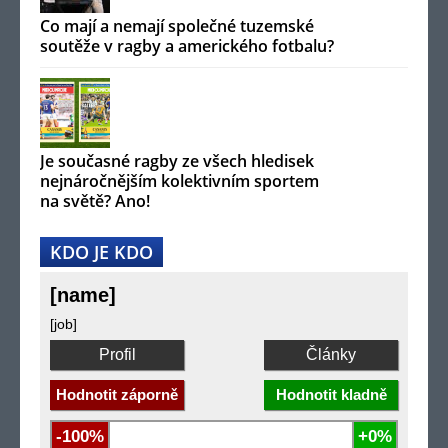
Co mají a nemají společné tuzemské
soutěže v ragby a amerického fotbalu?
Je současné ragby ze všech hledisek
nejnáročnějším kolektivním sportem
na světě? Ano!
KDO JE KDO
[name]
[job]
Profil
Články
Hodnotit záporně
Hodnotit kladně
-100%
+0%