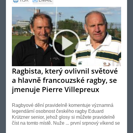
Ragbista, který ovlivnil světové
a hlavně francouzské ragby, se
jmenuje Pierre Villepreux
Ragbyové dění pravidelně komentuje významná
legendární osobnost českého ragby Eduard
Krützner senior, jehož glosy si můžete pravidelně
číst na tomto místě. Nuže ... první srpnový víkend se
v ra...