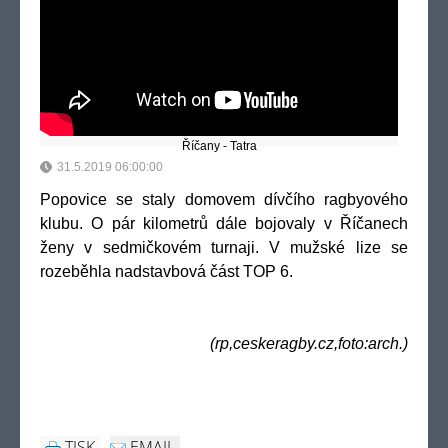
Říčany - Tatra
31.5.2019 06:00:00
Popovice se staly domovem dívčího ragbyového
klubu. O pár kilometrů dále bojovaly v Říčanech
ženy v sedmičkovém turnaji. V mužské lize se
rozeběhla nadstavbová část TOP 6.
(rp,ceskeragby.cz,foto:arch.)
TISK
EMAIL