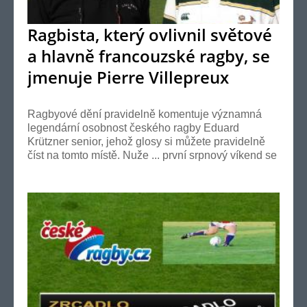
Ragbista, který ovlivnil světové
a hlavně francouzské ragby, se
jmenuje Pierre Villepreux
Ragbyové dění pravidelně komentuje významná
legendární osobnost českého ragby Eduard
Krützner senior, jehož glosy si můžete pravidelně
číst na tomto místě. Nuže ... první srpnový víkend se
v ra...