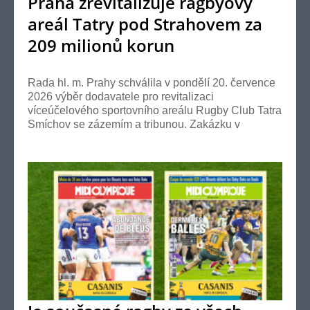
Praha zrevitalizuje ragbyový
areál Tatry pod Strahovem za
209 milionů korun
Rada hl. m. Prahy schválila v pondělí 20. července
2026 výběr dodavatele pro revitalizaci
víceúčelového sportovního areálu Rugby Club Tatra
Smíchov se zázemím a tribunou. Zakázku v
hodnotě 208,9 mi...