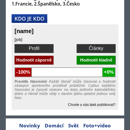
1.Francie, 2.Španělsko, 3.Česko
KDO JE KDO
[name]
[job]
Profil
Články
Hodnotit záporně
Hodnotit kladně
-100%
+0%
Pravidla hlasování:
Každý čtenář může hlasovat a hodnotit
zástupce sportovního prostředí průběžně. Cyklus každého
hlasování je časově omezen na dobu jednoho kalendářního
týdne a čtenář může vždy v daném týdnu uplatnit jednou svůj
hlas.
Chcete u nás také publikovat?
Novinky
Domácí
Svět
Foto+video