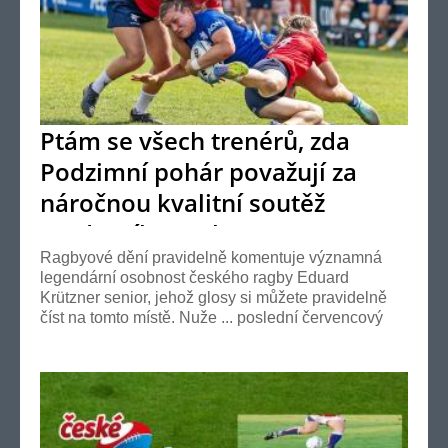
Ptám se všech trenérů, zda
Podzimní pohár považují za
náročnou kvalitní soutěž
moderního ragby ?
Ragbyové dění pravidelně komentuje významná
legendární osobnost českého ragby Eduard
Krützner senior, jehož glosy si můžete pravidelně
číst na tomto místě. Nuže ... poslední červencový
víkend...