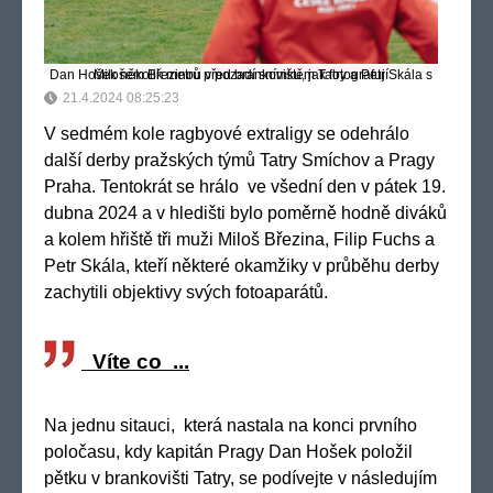
Dan Hošek několik metrů před brankovištěm Tatry a Petr Skála s Milošem Březinou v pozadí snímku, jak fotografují
21.4.2024 08:25:23
V sedmém kole ragbyové extraligy se odehrálo
další derby pražských týmů Tatry Smíchov a Pragy
Praha. Tentokrát se hrálo ve všední den v pátek 19.
dubna 2024 a v hledišti bylo poměrně hodně diváků
a kolem hřiště tři muži Miloš Březina, Filip Fuchs a
Petr Skála, kteří některé okamžiky v průběhu derby
zachytili objektivy svých fotoaparátů.
Víte co ...
Na jednu sitauci, která nastala na konci prvního
poločasu, kdy kapitán Pragy Dan Hošek položil
pětku v brankovišti Tatry, se podívejte v následujím