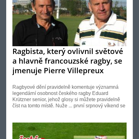
Ragbista, který ovlivnil světové
a hlavně francouzské ragby, se
jmenuje Pierre Villepreux
Ragbyové dění pravidelně komentuje významná
legendární osobnost českého ragby Eduard
Krützner senior, jehož glosy si můžete pravidelně
číst na tomto místě. Nuže ... první srpnový víkend se
v ra...