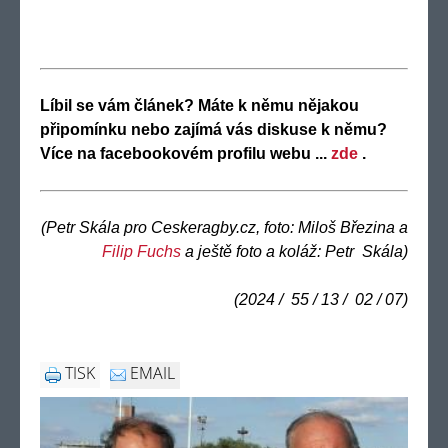
Líbil se vám článek? Máte k němu nějakou
připomínku nebo zajímá vás diskuse k němu?
Více na facebookovém profilu webu ...
zde
.
(Petr Skála pro Ceskeragby.cz, foto: Miloš Březina a
Filip Fuchs
a ještě foto a koláž: Petr Skála)
(2024 / 55 / 13 / 02 / 07)
TISK
EMAIL