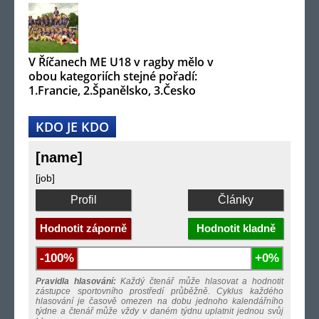
V Říčanech ME U18 v ragby mělo v
obou kategoriích stejné pořadí:
1.Francie, 2.Španělsko, 3.Česko
KDO JE KDO
[name]
[job]
Profil
Články
Hodnotit záporně
Hodnotit kladně
-100%
+0%
Pravidla hlasování:
Každý čtenář může hlasovat a hodnotit
zástupce sportovního prostředí průběžně. Cyklus každého
hlasování je časově omezen na dobu jednoho kalendářního
týdne a čtenář může vždy v daném týdnu uplatnit jednou svůj