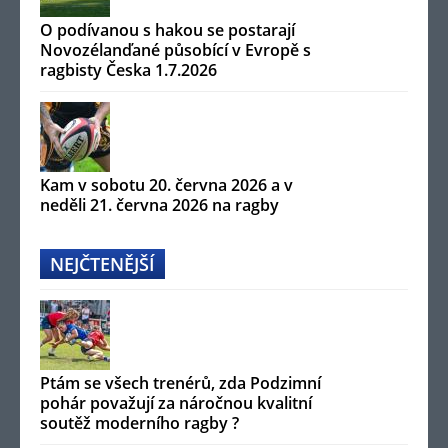
O podívanou s hakou se postarají
Novozélanďané působící v Evropě s
ragbisty Česka 1.7.2026
Kam v sobotu 20. června 2026 a v
neděli 21. června 2026 na ragby
NEJČTENĚJŠÍ
Ptám se všech trenérů, zda Podzimní
pohár považují za náročnou kvalitní
soutěž moderního ragby ?