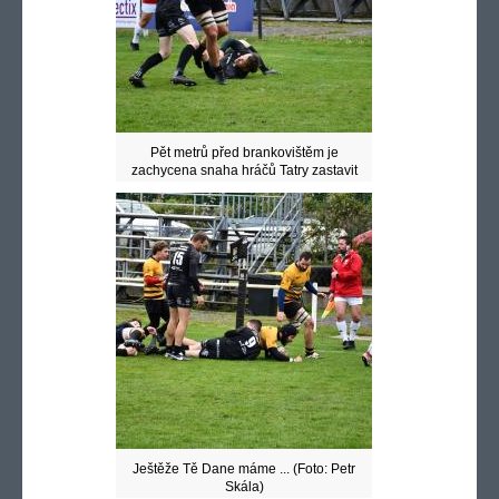
Pět metrů před brankovištěm je
zachycena snaha hráčů Tatry zastavit
ragbyový černožlutý buldozer (Foto: Petr
Skála)
Ještěže Tě Dane máme ... (Foto: Petr
Skála)