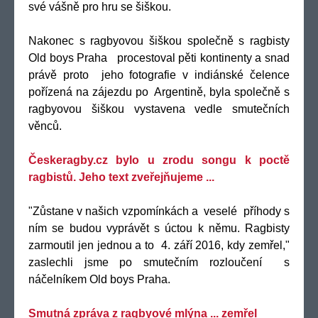
své vášně pro hru se šiškou.
Nakonec s ragbyovou šiškou společně s ragbisty
Old boys Praha procestoval pěti kontinenty a snad
právě proto jeho fotografie v indiánské čelence
pořízená na zájezdu po Argentině, byla společně s
ragbyovou šiškou vystavena vedle smutečních
věnců.
Českeragby.cz bylo u zrodu songu k poctě
ragbistů. Jeho text zveřejňujeme ...
"Zůstane v našich vzpomínkách a veselé příhody s
ním se budou vyprávět s úctou k němu. Ragbisty
zarmoutil jen jednou a to 4. září 2016, kdy zemřel,"
zaslechli jsme po smutečním rozloučení s
náčelníkem Old boys Praha.
Smutná zpráva z ragbyové mlýna ... zemřel