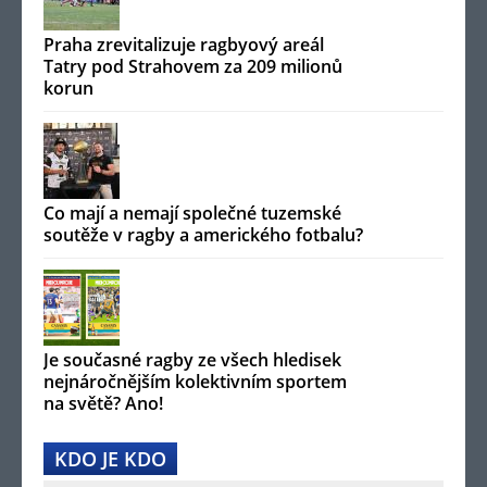
Praha zrevitalizuje ragbyový areál
Tatry pod Strahovem za 209 milionů
korun
Co mají a nemají společné tuzemské
soutěže v ragby a amerického fotbalu?
Je současné ragby ze všech hledisek
nejnáročnějším kolektivním sportem
na světě? Ano!
KDO JE KDO