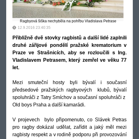
Ragbyová šiška nechyběla na pohřbu Vladislava Petrase
12.9.2016 23:40:35
Přibližně dvě stovky ragbistů a další lidé zaplnili
druhé zářijové pondělí pražské krematorium v
Praze ve Strašnicích, aby se rozloučili s Ing.
Vladislavem Petrasem, který zemřel ve věku 77
let.
Mezi smuteční hosty byli bývalí i současní
předsedové pražských ragbyových klubů, bývalí
spoluhráči z Tatry Smíchov a současní spoluhráči z
Old boys Praha a další kamarádi.
V projevech bylo připomenuto, co Slávek Petras
pro ragby dokázal udělat, zařídit a jaký měl mezi
ragbisty respekt a v rodině podporu při provozování