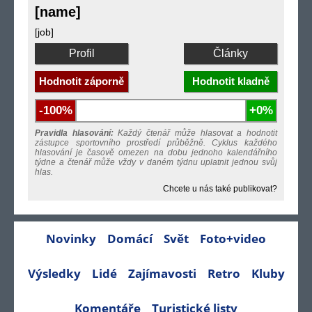
[name]
[job]
Profil
Články
Hodnotit záporně
Hodnotit kladně
-100%
+0%
Pravidla hlasování:
Každý čtenář může hlasovat a hodnotit
zástupce sportovního prostředí průběžně. Cyklus každého
hlasování je časově omezen na dobu jednoho kalendářního
týdne a čtenář může vždy v daném týdnu uplatnit jednou svůj
hlas.
Chcete u nás také publikovat?
Novinky
Domácí
Svět
Foto+video
Výsledky
Lidé
Zajímavosti
Retro
Kluby
Komentáře
Turistické listy