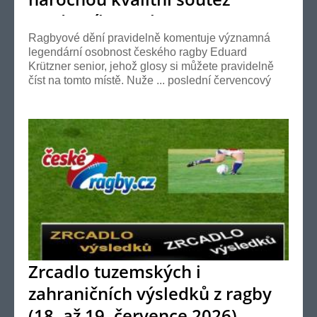
moderního ragby ?
Ragbyové dění pravidelně komentuje významná
legendární osobnost českého ragby Eduard
Krützner senior, jehož glosy si můžete pravidelně
číst na tomto místě. Nuže ... poslední červencový
víkend...
Zrcadlo tuzemských i
zahraničních výsledků z ragby
(18. až 19. července 2026)