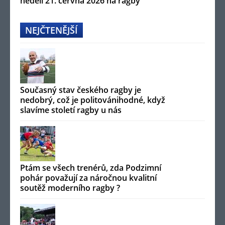
neděli 21. června 2026 na ragby
NEJČTENĚJŠÍ
Současný stav českého ragby je
nedobrý, což je politovánihodné, když
slavíme století ragby u nás
Ptám se všech trenérů, zda Podzimní
pohár považují za náročnou kvalitní
soutěž moderního ragby ?