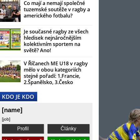
Co mají a nemají společné
tuzemské soutěže v ragby a
amerického fotbalu?
Je současné ragby ze všech
hledisek nejnáročnějším
kolektivním sportem na
světě? Ano!
V Říčanech ME U18 v ragby
mělo v obou kategoriích
stejné pořadí: 1.Francie,
2.Španělsko, 3.Česko
KDO JE KDO
[name]
[job]
Profil
Články