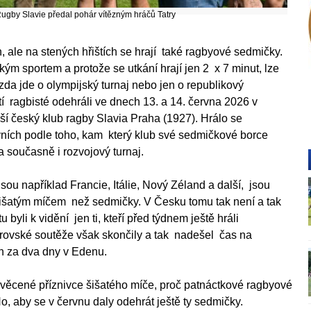
ugby Slavie předal pohár vítězným hráčů Tatry
, ale na stených hřištích se hrají také ragbyové sedmičky.
m sportem a protože se utkání hrají jen 2 x 7 minut, lze
 zda jde o olympijský turnaj nebo jen o republikový
tí ragbisté odehráli ve dnech 13. a 14. června 2026 v
í český klub ragby Slavia Praha (1927). Hrálo se
ích podle toho, kam který klub své sedmičkové borce
 a současně i rozvojový turnaj.
ou například Francie, Itálie, Nový Zéland a další, jsou
se šišatým míčem než sedmičky. V Česku tomu tak není a tak
li k vidění jen ti, kteří před týdnem ještě hráli
rovské soutěže však skončily a tak nadešel čas na
en za dva dny v Edenu.
asvěcené příznivce šišatého míče, proč patnáctkové ragbyové
 No, aby se v červnu daly odehrát ještě ty sedmičky.