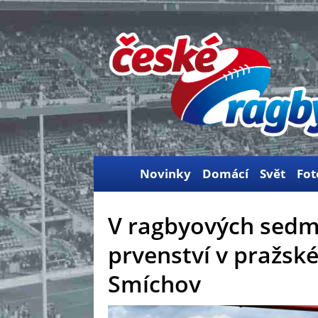
Novinky
Domácí
Svět
Fot
V ragbyových sedmi
prvenství v pražsk
Smíchov