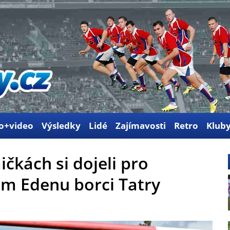
o+video
Výsledky
Lidé
Zajímavosti
Retro
Klub
čkách si dojeli pro
ém Edenu borci Tatry