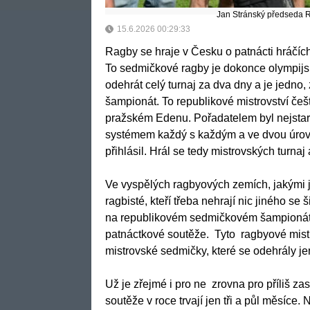
Jan Stránský předseda R
15.6.2026 00:29:33
Ragby se hraje v Česku o patnácti hráčích
To sedmičkové ragby je dokonce olympijský
odehrát celý turnaj za dva dny a je jedno,
šampionát. To republikové mistrovství češ
pražském Edenu. Pořadatelem byl nejstarš
systémem každý s každým a ve dvou úrovn
přihlásil. Hrál se tedy mistrovských turnaj
Ve vyspělých ragbyových zemích, jakými js
ragbisté, kteří třeba nehrají nic jiného 
na republikovém sedmičkovém šampionátu by
patnáctkové soutěže. Tyto ragbyové mist
mistrovské sedmičky, které se odehrály j
Už je zřejmé i pro ne zrovna pro příliš z
soutěže v roce trvají jen tři a půl měsíce.